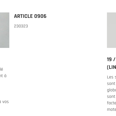
ARTICLE 0906
230323
19 
(LI
lé
nt à
Les s
sont
glob
sont
à vos
fact
mote